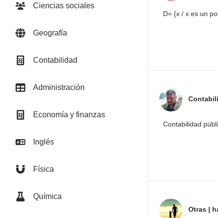
Ciencias sociales
D= {x / x es un p
Geografía
Contabilidad
Administración
Contabil
Economía y finanzas
Contabilidad públ
Inglés
Física
Química
Otras
|
h