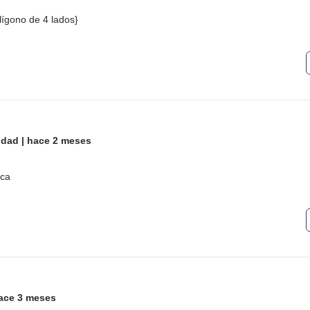
olígono de 4 lados}
idad
|
hace 2 meses
ica
ace 3 meses