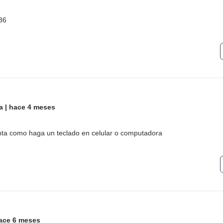
 36
a
|
hace 4 meses
ta como haga un teclado en celular o computadora
ace 6 meses