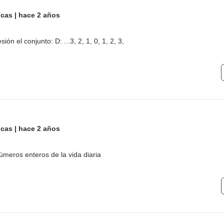
icas
|
hace 2 años
ón el conjunto: D: ...3, 2, 1, 0, 1, 2, 3,
icas
|
hace 2 años
meros enteros de la vida diaria