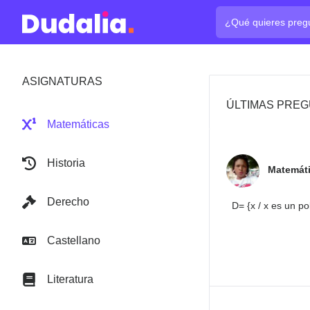
¿Cuál es tu pregun
ASIGNATURAS
ÚLTIMAS PREG
Matemáticas
Historia
Matemát
Derecho
D= {x / x es un p
Castellano
Literatura