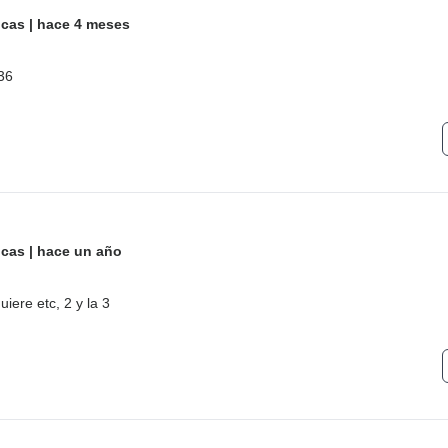
icas
|
hace 4 meses
 36
icas
|
hace un año
uiere etc, 2 y la 3