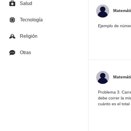
Salud
Matemát
Tecnología
Ejemplo de número
Religión
Otras
Matemát
Problema 3: Carre
debe correr la mi
cuánto es el tota