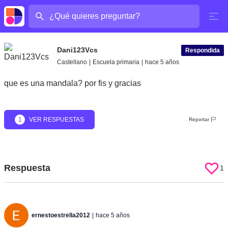
¿Cuál es tu pregunta?
Dani123Vcs
Respondida
Castellano
|
Escuela primaria
|
hace 5 años
que es una mandala? por fis y gracias
1
VER RESPUESTAS
Reportar
Respuesta
1
ernestoestrella2012
|
hace 5 años