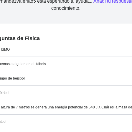
nandezvaleria85 está esperando tu ayuda...
Añadí tu respuest
conocimiento.
untas de Física
TISMO
emas a alguien en el futbeis
ampo de beisbol
béisbol
a altura de 7 metros se genera una energía potencial de 540 J ¿ Cuál es la masa de
isbol