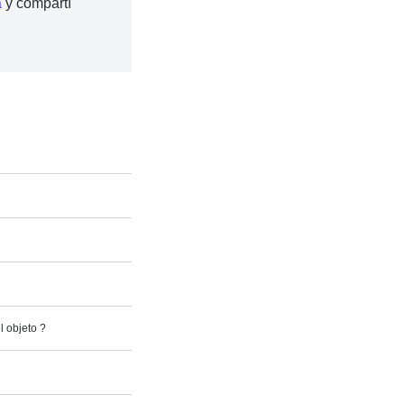
a
y compartí
l objeto ?