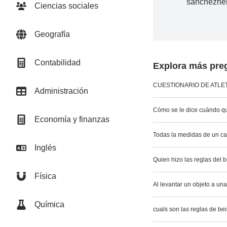
sanchezher
Ciencias sociales
Geografía
Contabilidad
Explora más preg
CUESTIONARIO DE ATLE
Administración
Cómo se le dice cuándo qu
Economía y finanzas
Todas la medidas de un c
Inglés
Quien hizo las reglas del 
Física
Al levantar un objeto a un
Química
cuals son las reglas de be