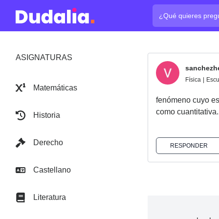
¿Cuál es tu pregun
ASIGNATURAS
sanchezhe
Física
|
Escu
Matemáticas
fenómeno cuyo est
como cuantitativa.
Historia
Derecho
RESPONDER
Castellano
Literatura