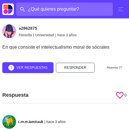
¿Cuál es tu pregunta?
a2862875
Filosofía
|
Universidad
|
hace 3 años
En que consiste el intelectualismo moral de sócrates
1
VER RESPUESTAS
RESPONDER
Reportar
Respuesta
0
c.m.m.lamirault
|
hace 3 años