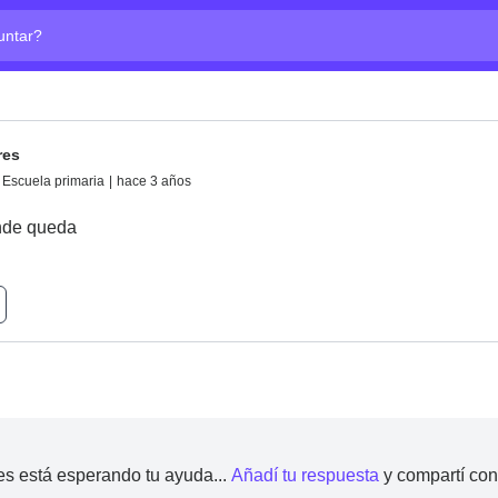
ta?
res
Escuela primaria
|
hace 3 años
nde queda
res está esperando tu ayuda...
Añadí tu respuesta
y compartí co