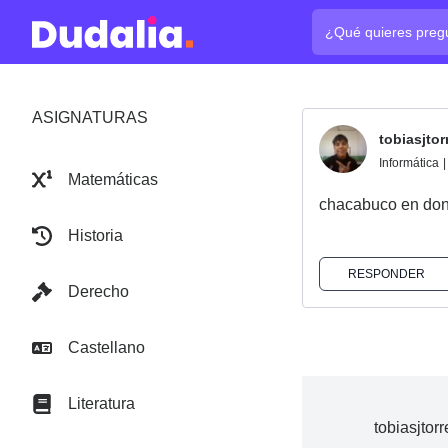
¿Cuál es tu pregun
ASIGNATURAS
tobiasjtor
Informática
|
Matemáticas
chacabuco en do
Historia
RESPONDER
Derecho
Castellano
Literatura
tobiasjtor