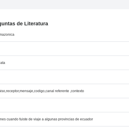
untas de Literatura
amazonica
gata
iso,receptor,mensaje,codigo,canal referente ,contexto
o
ones cuando fuiste de viaje a algunas provincias de ecuador