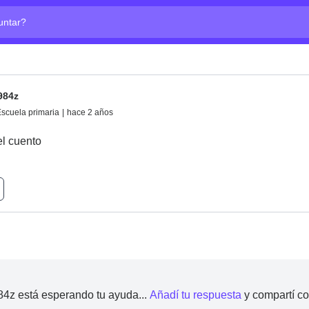
ta?
984z
scuela primaria
|
hace 2 años
el cuento
4z está esperando tu ayuda...
Añadí tu respuesta
y compartí c