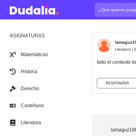
¿Cuál es tu pregun
ASIGNATURAS
lamaguz1
Literatura
|
E
Matemáticas
falto el contexto d
Historia
RESPONDER
Derecho
Castellano
Literatura
lamaguz198