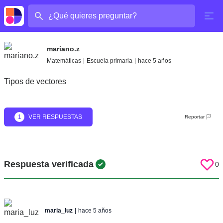
¿Cuál es tu pregunta?
mariano.z
Matemáticas
|
Escuela primaria
|
hace 5 años
Tipos de vectores
1
VER RESPUESTAS
Reportar
Respuesta verificada
0
maria_luz
|
hace 5 años