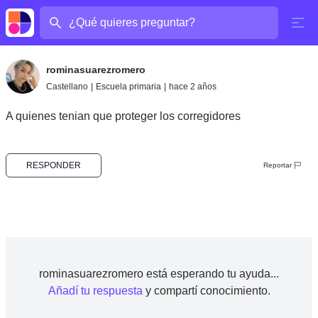
¿Cuál es tu pregunta?
rominasuarezromero
Castellano
|
Escuela primaria
|
hace 2 años
A quienes tenian que proteger los corregidores
RESPONDER
Reportar
rominasuarezromero está esperando tu ayuda...
Añadí tu respuesta
y compartí conocimiento.