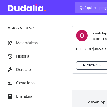
¿Cuál es tu pregun
ASIGNATURAS
oswahilyp
Historia
|
Es
Matemáticas
que semejanzas se
Historia
RESPONDER
Derecho
Castellano
Literatura
oswahilypi