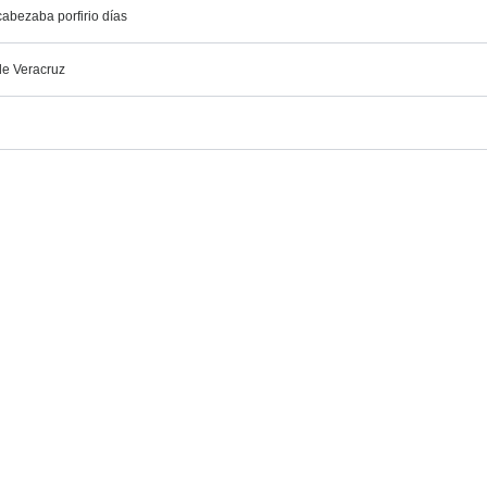
cabezaba porfirio días
de Veracruz