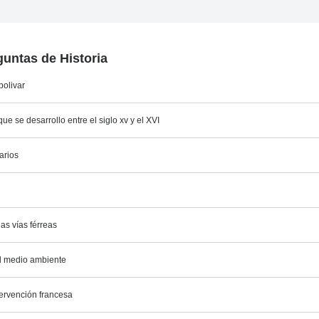
untas de Historia
bolivar
ue se desarrollo entre el siglo xv y el XVI
arios
as vías férreas
el medio ambiente
tervención francesa