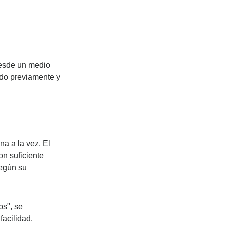
esde un medio 
do previamente y 
a a la vez. El 
n suficiente 
egún su 
s", se 
acilidad. 