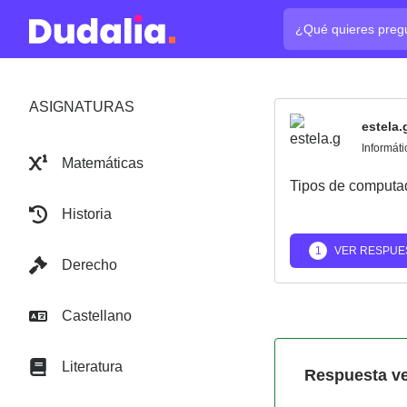
¿Cuál es tu pregun
ASIGNATURAS
estela.
Informáti
Matemáticas
Tipos de computa
Historia
1
VER RESPUE
Derecho
Castellano
Literatura
Respuesta ve