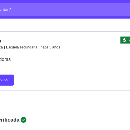
ta?
g
V
ca
|
Escuela secundaria
|
hace 5 años
doras
STAS
rificada