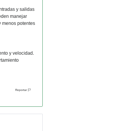
tradas y salidas 
eden manejar 
y menos potentes 
to y velocidad. 
tamiento 
Reportar