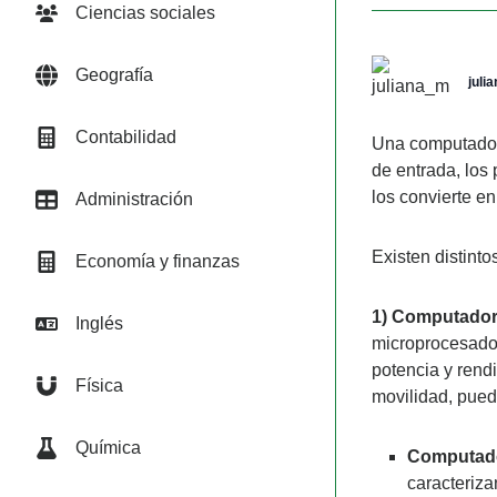
Ciencias sociales
Geografía
juli
Contabilidad
Una computador
de entrada, los
los convierte en
Administración
Existen distint
Economía y finanzas
1) Computador
Inglés
microprocesador
potencia y rend
Física
movilidad, pued
Química
Computado
caracteriza