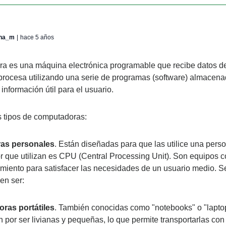
ana_m
|
hace 5 años
a es una máquina electrónica programable que recibe datos d
 procesa utilizando una serie de programas (software) almacena
 información útil para el usuario.
os tipos de computadoras:
as personales
. Están diseñadas para que las utilice una person
 que utilizan es CPU (Central Processing Unit). Son equipos co
imiento para satisfacer las necesidades de un usuario medio. S
en ser:
ras portátiles
. También conocidas como "notebooks" o "laptop
n por ser livianas y pequeñas, lo que permite transportarlas con f