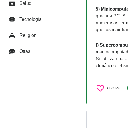
Salud
5)
Minicomput
que una PC. Si 
Tecnología
numerosas termi
que los mainfr
Religión
f)
Supercompu
Otras
macrocomputado
Se utilizan par
climático o el 
GRACIAS