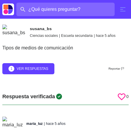
¿Cuál es tu pregunta?
susana_bs
Ciencias sociales
|
Escuela secundaria
|
hace 5 años
Tipos de medios de comunicación
1
VER RESPUESTAS
Reportar
Respuesta verificada
0
maria_luz
|
hace 5 años